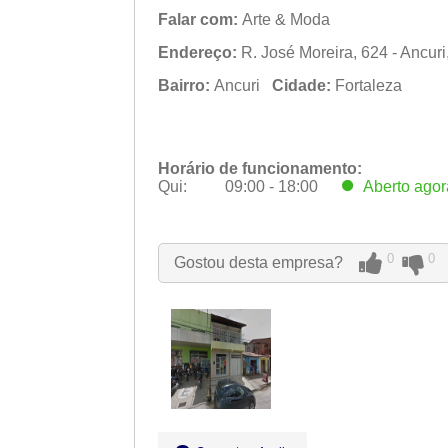
Falar com:
Arte & Moda
Endereço:
R. José Moreira, 624 - Ancuri
Bairro:
Ancuri
Cidade:
Fortaleza
Horário de funcionamento:
Qui:
09:00 - 18:00
Aberto
agor
Seg:
09:00 - 18:00
Ter:
09:00 - 18:00
Qua:
09:00 - 18:00
0
0
Gostou desta empresa?
Qui:
09:00 - 18:00
Aberto
agor
Sex:
09:00 - 18:00
Sáb:
Fechado
Dom:
Fechado