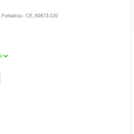
, Fortaleza - CE, 60873-220
a
a