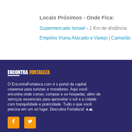
Locais Próximos - Onde Fica:
Supermercado Ismael
-
1 Km de distância
Empório Viana Atacado e Varejo | Camarão 
ENCONTRA
FORTALEZA
O EncontraFortaleza.com é o portal da capital
cearense para turistas e moradores. Aqui você
encontra onde comer, comprar e se hospedar, além de
serviços essenciais para aproveitar o sol e a cidade
com tranquilidade e praticidade. Tudo o que você
precisa em um só lugar. Descubra Fortaleza! ☀️🌊