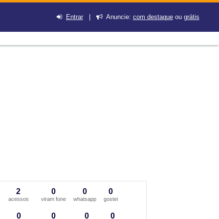
Entrar
|
Anuncie:
com destaque
ou
grátis
2
0
0
0
acessos
viram fone
whatsapp
gostei
0
0
0
0