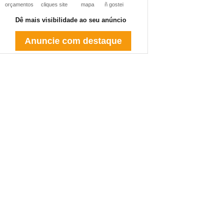
orçamentos
cliques site
mapa
ñ gostei
Dê mais visibilidade ao seu anúncio
Anuncie com destaque