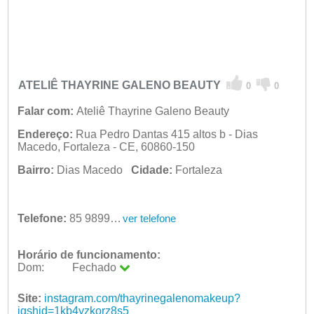
ATELIÊ THAYRINE GALENO BEAUTY
0
0
Falar com:
Ateliê Thayrine Galeno Beauty
Endereço:
Rua Pedro Dantas 415 altos b - Dias
Macedo, Fortaleza - CE, 60860-150
Bairro:
Dias Macedo
Cidade:
Fortaleza
Telefone:
85 98993-7918
ver telefone
Horário de funcionamento:
Dom:
Fechado
Seg:
09:00 - 18:00
Ter:
Site:
instagram.com/thayrinegalenomakeup?
09:00 - 18:00
Qua:
igshid=1kb4yzkorz8s5
09:00 - 18:00