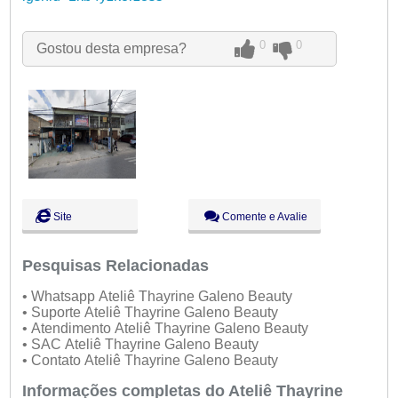
Qui:
09:00 - 18:00
Sex:
09:00 - 18:00
Sáb:
Fechado
0
0
Gostou desta empresa?
Dom:
Fechado
Site
Comente e Avalie
Pesquisas Relacionadas
• Whatsapp Ateliê Thayrine Galeno Beauty
• Suporte Ateliê Thayrine Galeno Beauty
• Atendimento Ateliê Thayrine Galeno Beauty
• SAC Ateliê Thayrine Galeno Beauty
• Contato Ateliê Thayrine Galeno Beauty
Informações completas do Ateliê Thayrine