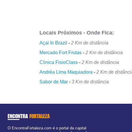
Locais Próximos - Onde Fica:
Açai In Brazil
-
2 Km de distância
Mercado Fort Frutas
-
2 Km de distância
Clinica FisioClass
-
2 Km de distância
Andréa Lima Maquiadora
-
2 Km de distânci
Sabor de Mar
-
3 Km de distância
ENCONTRA
FORTALEZA
O EncontraFortaleza.com é o portal da capital