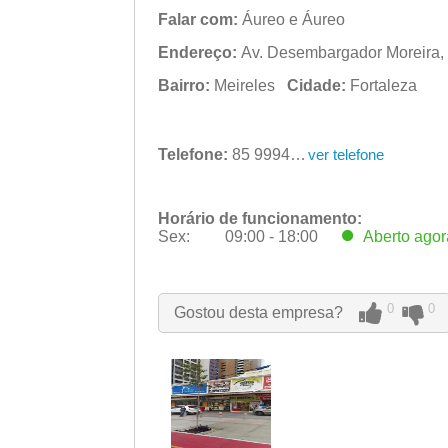
Falar com:
Áureo e Áureo
Endereço:
Av. Desembargador Moreira, 3
Bairro:
Meireles
Cidade:
Fortaleza
Telefone:
85 99947-8840
ver telefone
Horário de funcionamento:
Sex:
09:00 - 18:00
Aberto
agor
Seg:
09:00 - 18:00
Ter:
09:00 - 18:00
Qua:
09:00 - 18:00
0
0
Gostou desta empresa?
Qui:
09:00 - 18:00
Sex:
09:00 - 18:00
Aberto
agor
Sáb:
Fechado
Dom:
Fechado