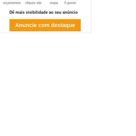
orçamentos
cliques site
mapa
ñ gostei
Dê mais visibilidade ao seu anúncio
Anuncie com destaque