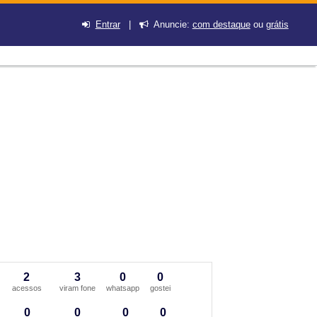
Entrar
|
Anuncie:
com destaque
ou
grátis
2
3
0
0
acessos
viram fone
whatsapp
gostei
0
0
0
0