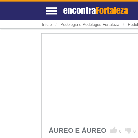
encontra
Fortaleza
/
/
Início
Podologia e Podólogos Fortaleza
Podol
ÁUREO E ÁUREO
0
0