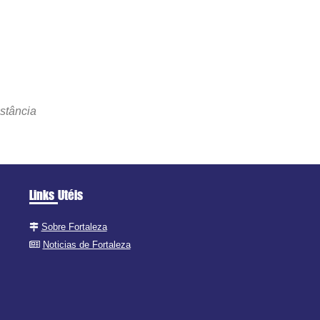
a
stância
Links Utéis
Sobre Fortaleza
Noticias de Fortaleza