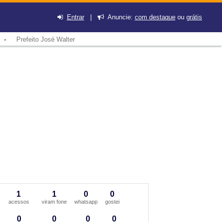
Entrar
|
Anuncie:
com destaque
ou
grátis
-
Prefeito José Walter
1
1
0
0
acessos
viram fone
whatsapp
gostei
0
0
0
0