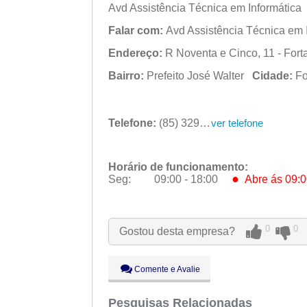
Avd Assistência Técnica em Informática
Falar com:
Avd Assistência Técnica em 
Endereço:
R Noventa e Cinco, 11 - Fort
Bairro:
Prefeito José Walter
Cidade:
Fo
Telefone:
(85) 3291-6623
ver telefone
Horário de funcionamento:
●
Seg:
09:00 - 18:00
Abre ás 09:0
●
Seg:
09:00 - 18:00
Abre ás 09:0
Ter:
09:00 - 18:00
Qua:
09:00 - 18:00
0
0
Gostou desta empresa?
Qui:
09:00 - 18:00
Sex:
09:00 - 18:00
Sáb:
Fechado
Comente e Avalie
Dom:
Fechado
Pesquisas Relacionadas