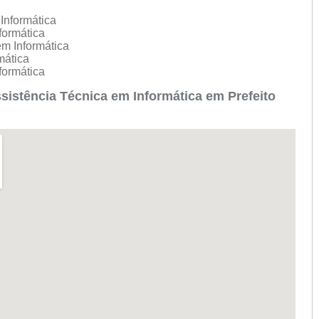
Informática
nformática
em Informática
mática
nformática
istência Técnica em Informática em Prefeito