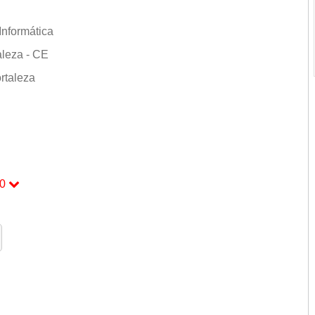
Informática
aleza - CE
rtaleza
0
0