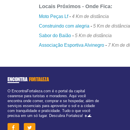
Locais Próximos - Onde Fica:
Moto Peças Lf
-
4 Km de distância
Construindo com alegria
-
5 Km de distânci
Sabor do Baião
-
5 Km de distância
Associação Esportiva Alvinegro
-
7 Km de di
ENCONTRA
FORTALEZA
O EncontraFortaleza.com é o portal da capital
cearense para turistas e moradores. Aqui você
encontra onde comer, comprar e se hospedar, além de
serviços essenciais para aproveitar o sol e a cidade
com tranquilidade e praticidade. Tudo o que você
precisa em um só lugar. Descubra Fortaleza! ☀️🌊