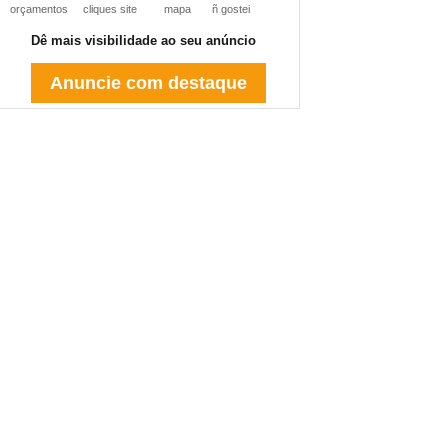
orçamentos
cliques site
mapa
ñ gostei
Dê mais visibilidade ao seu anúncio
Anuncie com destaque