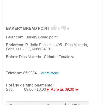
BAKERY BREAD POINT
0
0
Falar com:
Bakery Bread point
Endereço:
R. João Fonseca, 405 - Dias Macedo,
Fortaleza - CE, 60860-410
Bairro:
Dias Macedo
Cidade:
Fortaleza
Telefone:
85 98840-4908
ver telefone
Horário de funcionamento:
●
Seg:
09:00 - 18:00
Abre ás 09:00
●
Seg:
09:00 - 18:00
Abre ás 09:00
Ter:
09:00 - 18:00
Qua:
09:00 - 18:00
0
0