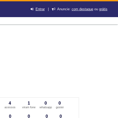
Entrar
|
Anuncie:
com destaque
ou
grátis
4
1
0
0
acessos
viram fone
whatsapp
gostei
0
0
0
0