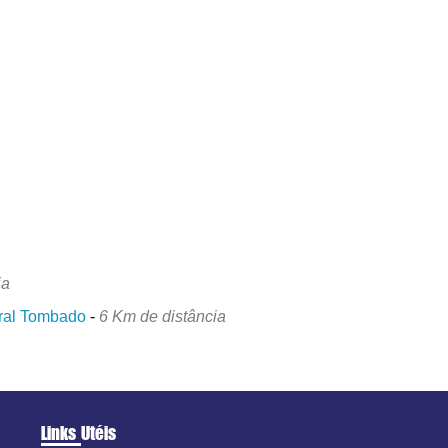
ia
ural Tombado
-
6 Km de distância
Links Utéis