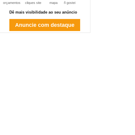
orçamentos
cliques site
mapa
ñ gostei
Dê mais visibilidade ao seu anúncio
Anuncie com destaque