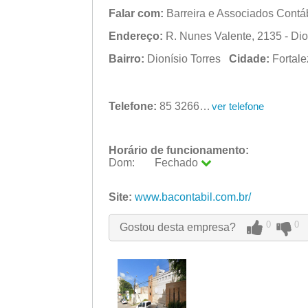
Falar com:
Barreira e Associados Cont
Endereço:
R. Nunes Valente, 2135 - Dio
Bairro:
Dionísio Torres
Cidade:
Fortal
Telefone:
85 3266-1323
ver telefone
Horário de funcionamento:
Dom:
Fechado
Seg:
09:00 - 18:00
Ter:
Site:
www.bacontabil.com.br/
09:00 - 18:00
Qua:
09:00 - 18:00
Qui:
09:00 - 18:00
0
0
Gostou desta empresa?
Sex:
09:00 - 18:00
Sáb:
Fechado
Dom:
Fechado