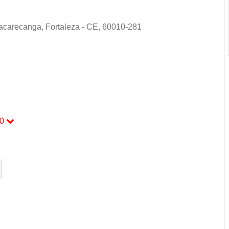
acarecanga, Fortaleza - CE, 60010-281
za
0
0