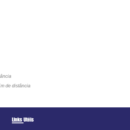
tância
Km de distância
Links Utéis