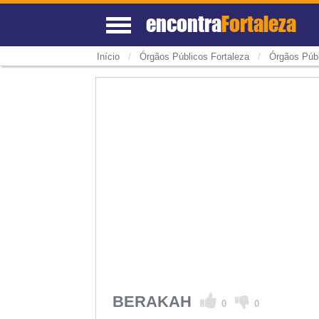
encontra
Fortaleza
/
/
Início
Órgãos Públicos Fortaleza
Órgãos Públ
BERAKAH
0
0