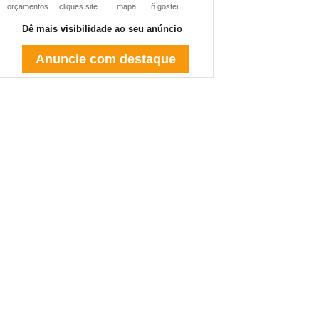
orçamentos
cliques site
mapa
ñ gostei
Dê mais visibilidade ao seu anúncio
Anuncie com destaque