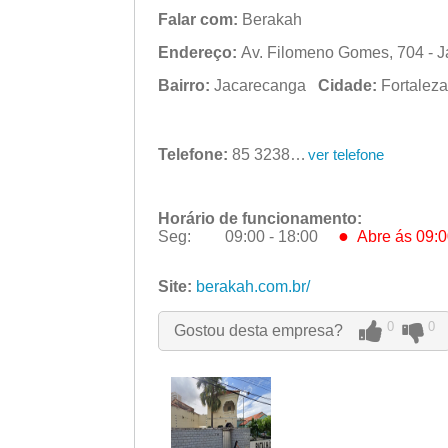
Falar com:
Berakah
Endereço:
Av. Filomeno Gomes, 704 - J
Bairro:
Jacarecanga
Cidade:
Fortale
Telefone:
85 3238-1938
ver telefone
Horário de funcionamento:
●
Seg:
09:00 - 18:00
Abre ás 09:0
●
Seg:
09:00 - 18:00
Abre ás 09:0
Ter:
Site:
berakah.com.br/
09:00 - 18:00
Qua:
09:00 - 18:00
Qui:
09:00 - 18:00
0
0
Gostou desta empresa?
Sex:
09:00 - 18:00
Sáb:
Fechado
Dom:
Fechado