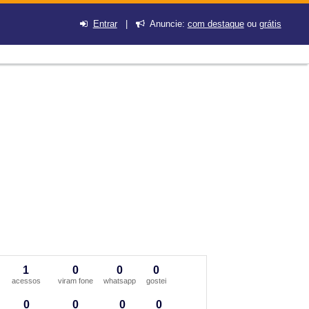
Entrar
|
Anuncie:
com destaque
ou
grátis
1
0
0
0
acessos
viram fone
whatsapp
gostei
0
0
0
0