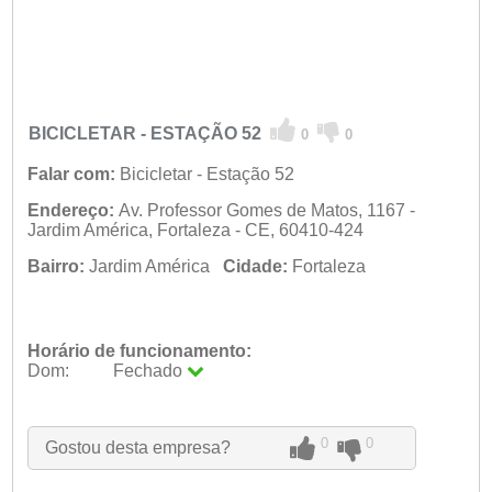
BICICLETAR - ESTAÇÃO 52
0
0
Falar com:
Bicicletar - Estação 52
Endereço:
Av. Professor Gomes de Matos, 1167 -
Jardim América, Fortaleza - CE, 60410-424
Bairro:
Jardim América
Cidade:
Fortaleza
Horário de funcionamento:
Dom:
Fechado
Seg:
09:00 - 18:00
Ter:
09:00 - 18:00
Qua:
09:00 - 18:00
0
0
Gostou desta empresa?
Qui:
09:00 - 18:00
Sex:
09:00 - 18:00