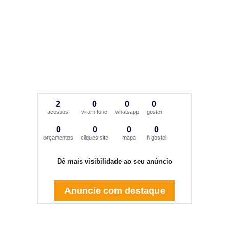
2
0
0
0
acessos
viram fone
whatsapp
gostei
0
0
0
0
orçamentos
cliques site
mapa
ñ gostei
Dê mais visibilidade ao seu anúncio
Anuncie com destaque