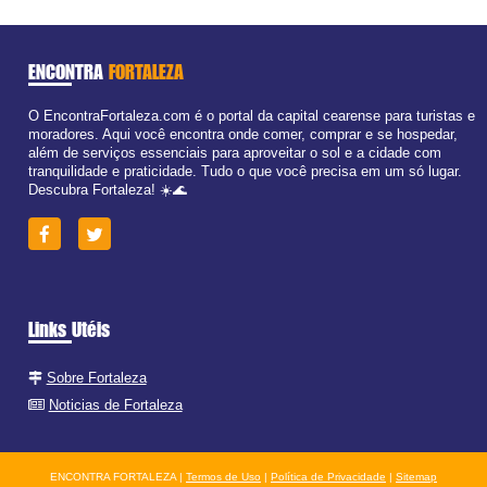
ENCONTRA
FORTALEZA
O EncontraFortaleza.com é o portal da capital cearense para turistas e
moradores. Aqui você encontra onde comer, comprar e se hospedar,
além de serviços essenciais para aproveitar o sol e a cidade com
tranquilidade e praticidade. Tudo o que você precisa em um só lugar.
Descubra Fortaleza! ☀️🌊
Links Utéis
Sobre Fortaleza
Noticias de Fortaleza
ENCONTRA FORTALEZA |
Termos de Uso
|
Política de Privacidade
|
Sitemap