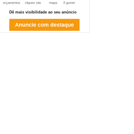
orçamentos
cliques site
mapa
ñ gostei
Dê mais visibilidade ao seu anúncio
Anuncie com destaque