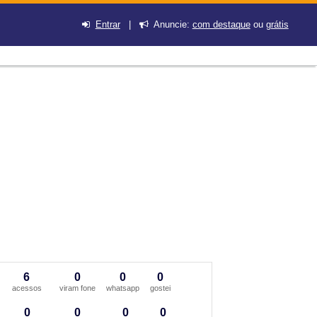
Entrar
|
Anuncie:
com destaque
ou
grátis
6
0
0
0
acessos
viram fone
whatsapp
gostei
0
0
0
0