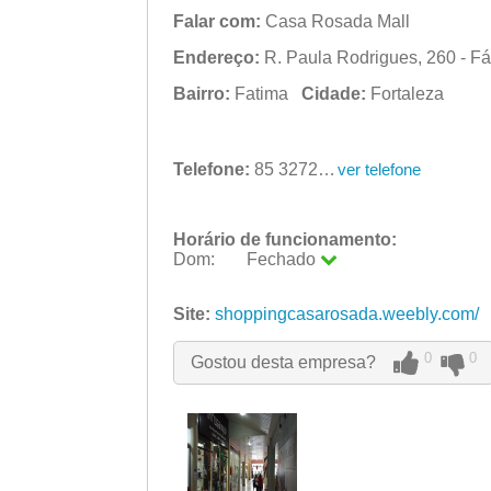
Falar com:
Casa Rosada Mall
Endereço:
R. Paula Rodrigues, 260 - Fá
Bairro:
Fatima
Cidade:
Fortaleza
Telefone:
85 3272-4383
ver telefone
Horário de funcionamento:
Dom:
Fechado
Seg:
09:00 - 18:00
Ter:
Site:
shoppingcasarosada.weebly.com/
09:00 - 18:00
Qua:
09:00 - 18:00
Qui:
09:00 - 18:00
0
0
Gostou desta empresa?
Sex:
09:00 - 18:00
Sáb:
Fechado
Dom:
Fechado