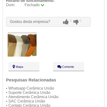
Horário de funcionamento:
Dom:
Fechado
Seg:
09:00 - 18:00
Ter:
09:00 - 18:00
Qua:
09:00 - 18:00
0
0
Gostou desta empresa?
Qui:
09:00 - 18:00
Sex:
09:00 - 18:00
Sáb:
Fechado
Dom:
Fechado
Mapa
Comente
Pesquisas Relacionadas
• Whatsapp Cerâmica União
• Suporte Cerâmica União
• Atendimento Cerâmica União
• SAC Cerâmica União
• Contato Cerâmica União