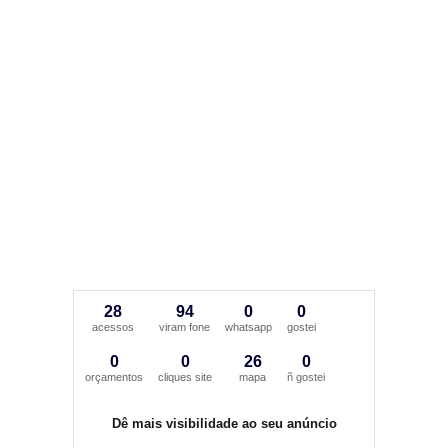
28
94
0
0
acessos
viram fone
whatsapp
gostei
0
0
26
0
orçamentos
cliques site
mapa
ñ gostei
Dê mais visibilidade ao seu anúncio