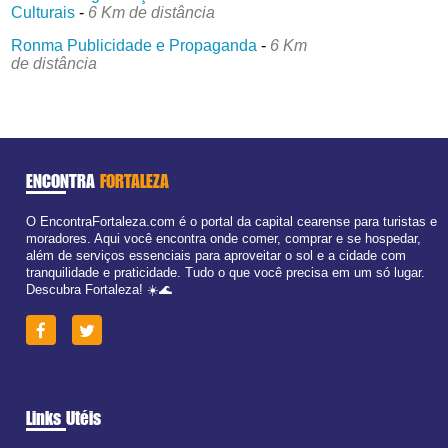
Culturais
-
6 Km de distância
Ronma Publicidade e Propaganda
-
6 Km
de distância
ENCONTRA
FORTALEZA
O EncontraFortaleza.com é o portal da capital cearense para turistas e
moradores. Aqui você encontra onde comer, comprar e se hospedar,
além de serviços essenciais para aproveitar o sol e a cidade com
tranquilidade e praticidade. Tudo o que você precisa em um só lugar.
Descubra Fortaleza! ☀️🌊
Links Utéis