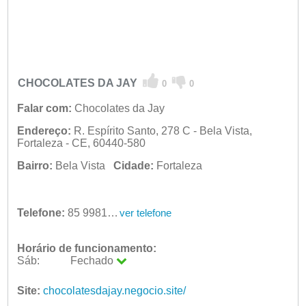
CHOCOLATES DA JAY
0
0
Falar com:
Chocolates da Jay
Endereço:
R. Espírito Santo, 278 C - Bela Vista,
Fortaleza - CE, 60440-580
Bairro:
Bela Vista
Cidade:
Fortaleza
Telefone:
85 99819-4356
ver telefone
Horário de funcionamento:
Sáb:
Fechado
Seg:
09:00 - 18:00
Ter:
Site:
chocolatesdajay.negocio.site/
09:00 - 18:00
Qua:
09:00 - 18:00