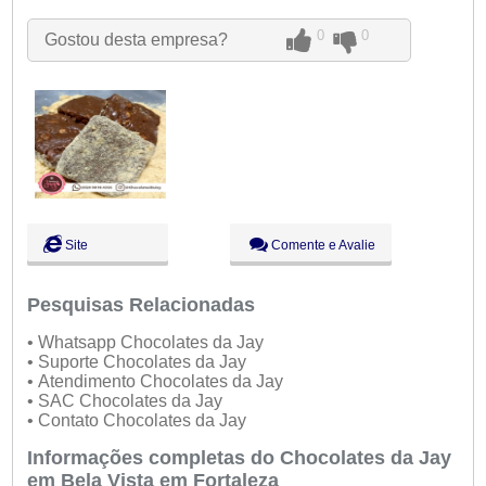
Qui:
09:00 - 18:00
Sex:
09:00 - 18:00
0
0
Gostou desta empresa?
Sáb:
Fechado
Dom:
Fechado
Site
Comente e Avalie
Pesquisas Relacionadas
• Whatsapp Chocolates da Jay
• Suporte Chocolates da Jay
• Atendimento Chocolates da Jay
• SAC Chocolates da Jay
• Contato Chocolates da Jay
Informações completas do Chocolates da Jay
em Bela Vista em Fortaleza