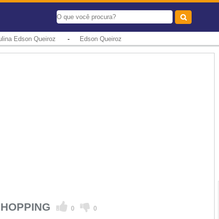
-
lina Edson Queiroz
Edson Queiroz
 SHOPPING
0
0