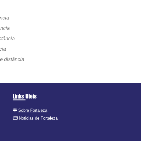
ncia
ância
stância
cia
e distância
Links Utéis
Sobre Fortaleza
Noticias de Fortaleza