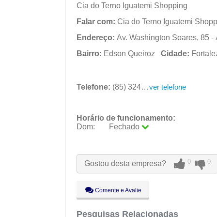
Cia do Terno Iguatemi Shopping
Falar com:
Cia do Terno Iguatemi Shopp
Endereço:
Av. Washington Soares, 85 - 
Bairro:
Edson Queiroz
Cidade:
Fortal
Telefone:
(85) 3241-4479
ver telefone
Horário de funcionamento:
Dom:
Fechado
Seg:
09:00 - 18:00
Ter:
09:00 - 18:00
Qua:
09:00 - 18:00
0
0
Gostou desta empresa?
Qui:
09:00 - 18:00
Sex:
09:00 - 18:00
Sáb:
Fechado
Comente e Avalie
Dom:
Fechado
Pesquisas Relacionadas