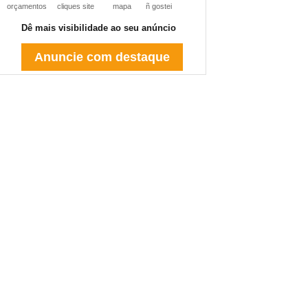
orçamentos
cliques site
mapa
ñ gostei
Dê mais visibilidade ao seu anúncio
Anuncie com destaque