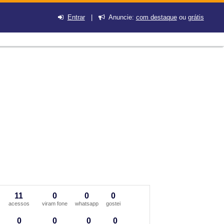
Entrar
|
Anuncie:
com destaque
ou
grátis
11
0
0
0
acessos
viram fone
whatsapp
gostei
0
0
0
0