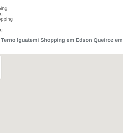
ping
ng
hopping
ng
o Terno Iguatemi Shopping em Edson Queiroz em