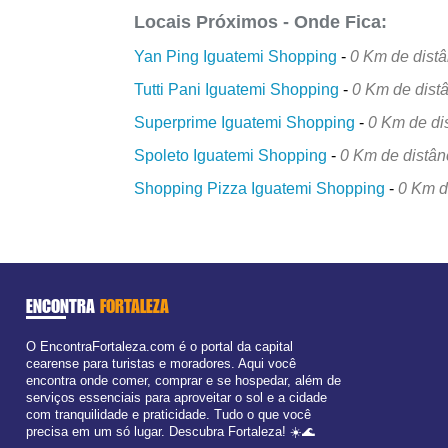
Locais Próximos - Onde Fica:
Yan Ping Iguatemi Shopping
-
0 Km de distâ
Tutti Pani Iguatemi Shopping
-
0 Km de dist
Superprime Iguatemi Shopping
-
0 Km de di
Spoleto Iguatemi Shopping
-
0 Km de distân
Shopping Pizza Iguatemi Shopping
-
0 Km d
ENCONTRA
FORTALEZA
O EncontraFortaleza.com é o portal da capital
cearense para turistas e moradores. Aqui você
encontra onde comer, comprar e se hospedar, além de
serviços essenciais para aproveitar o sol e a cidade
com tranquilidade e praticidade. Tudo o que você
precisa em um só lugar. Descubra Fortaleza! ☀️🌊