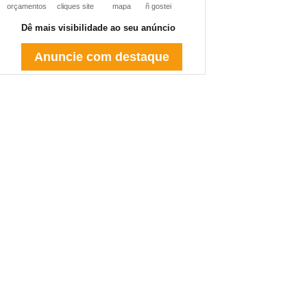
orçamentos
cliques site
mapa
ñ gostei
Dê mais visibilidade ao seu anúncio
Anuncie com destaque