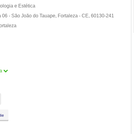
ologia e Estética
ja 06 - São João do Tauape, Fortaleza - CE, 60130-241
ortaleza
a
a
lie