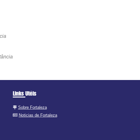
cia
tância
Links Utéis
Sobre Fortaleza
Noticias de Fortaleza