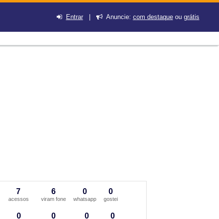
Entrar
|
Anuncie:
com destaque
ou
grátis
7
6
0
0
acessos
viram fone
whatsapp
gostei
0
0
0
0