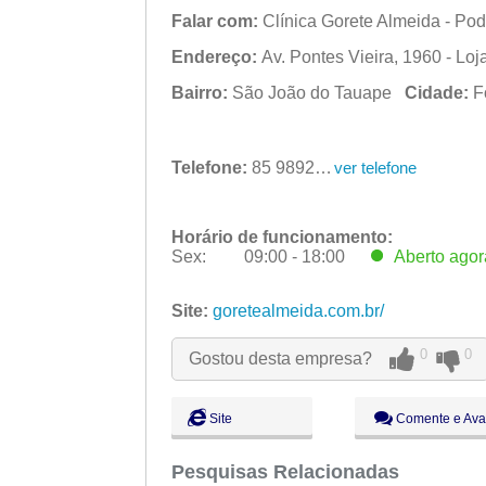
Falar com:
Clínica Gorete Almeida - Pod
Endereço:
Av. Pontes Vieira, 1960 - Lo
Bairro:
São João do Tauape
Cidade:
F
Telefone:
85 98929-8211
ver telefone
Horário de funcionamento:
Sex:
09:00 - 18:00
Aberto
agor
Seg:
09:00 - 18:00
Ter:
Site:
goretealmeida.com.br/
09:00 - 18:00
Qua:
09:00 - 18:00
Qui:
09:00 - 18:00
0
0
Gostou desta empresa?
Sex:
09:00 - 18:00
Aberto
agor
Sáb:
Fechado
Dom:
Fechado
Site
Comente e Ava
Pesquisas Relacionadas