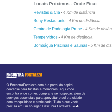
Locais Próximos - Onde Fica:
Revistas & Cia
-
4 Km de distância
Beny Restaurante
-
4 Km de distância
Centro de Podologia Prupe
-
4 Km de distân
Tempervidros
-
4 Km de distância
Bombágua Piscinas e Saunas
-
5 Km de dis
ENCONTRA
FORTALEZA
O EncontraFortaleza.com é o portal da capital
cearense para turistas e moradores. Aqui você
encontra onde comer, comprar e se hospedar, além de
serviços essenciais para aproveitar o sol e a cidade
com tranquilidade e praticidade. Tudo o que você
precisa em um só lugar. Descubra Fortaleza! ☀️🌊