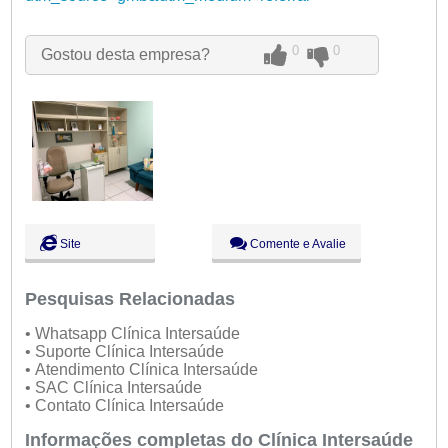
Qui:
09:00 - 18:00
●
Sex:
09:00 - 18:00
Fechado
Sáb:
Fechado
0
0
Gostou desta empresa?
Dom:
Fechado
Site
Comente e Avalie
Pesquisas Relacionadas
• Whatsapp Clínica Intersaúde
• Suporte Clínica Intersaúde
• Atendimento Clínica Intersaúde
• SAC Clínica Intersaúde
• Contato Clínica Intersaúde
Informações completas do Clínica Intersaúde