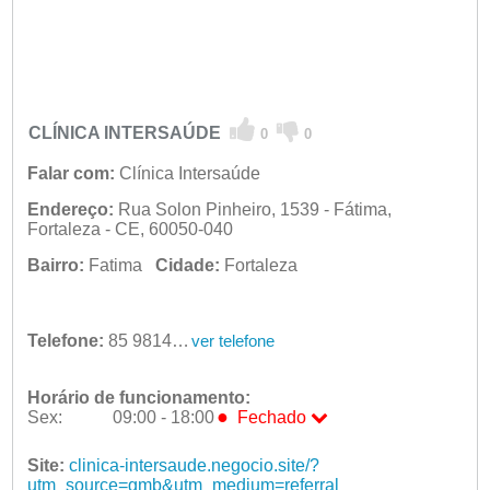
CLÍNICA INTERSAÚDE
0
0
Falar com:
Clínica Intersaúde
Endereço:
Rua Solon Pinheiro, 1539 - Fátima,
Fortaleza - CE, 60050-040
Bairro:
Fatima
Cidade:
Fortaleza
Telefone:
85 98146-9708
ver telefone
Horário de funcionamento:
●
Sex:
09:00 - 18:00
Fechado
Seg:
09:00 - 18:00
Ter:
Site:
clinica-intersaude.negocio.site/?
09:00 - 18:00
Qua:
utm_source=gmb&utm_medium=referral
09:00 - 18:00