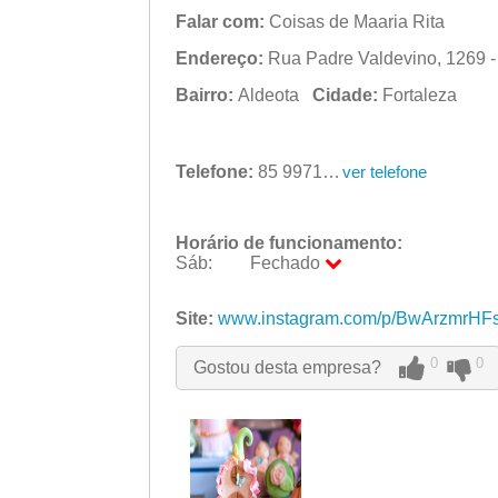
Falar com:
Coisas de Maaria Rita
Endereço:
Rua Padre Valdevino, 1269 - 
Bairro:
Aldeota
Cidade:
Fortaleza
Telefone:
85 99717-3154
ver telefone
Horário de funcionamento:
Sáb:
Fechado
Seg:
09:00 - 18:00
Ter:
Site:
www.instagram.com/p/BwArzmrHFs
09:00 - 18:00
Qua:
09:00 - 18:00
Qui:
09:00 - 18:00
0
0
Gostou desta empresa?
Sex:
09:00 - 18:00
Sáb:
Fechado
Dom:
Fechado