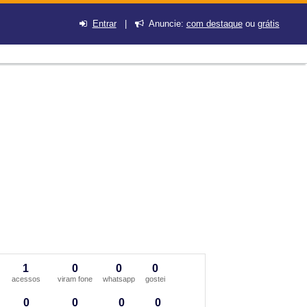
Entrar
|
Anuncie:
com destaque
ou
grátis
1
0
0
0
acessos
viram fone
whatsapp
gostei
0
0
0
0