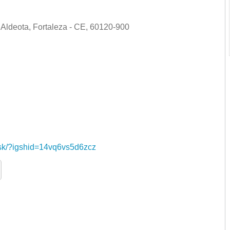
Aldeota, Fortaleza - CE, 60120-900
k/?igshid=14vq6vs5d6zcz