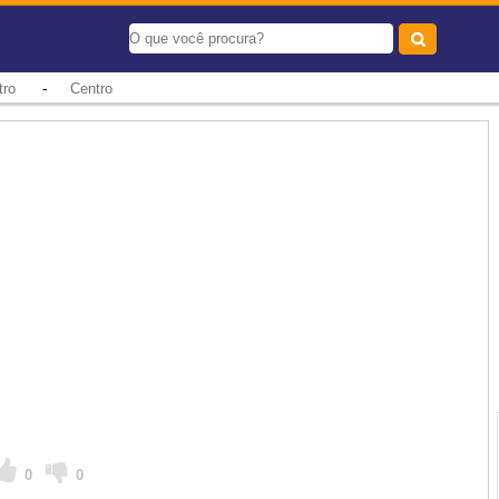
-
tro
Centro
0
0