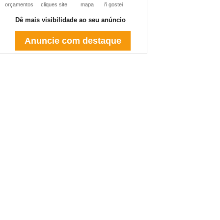
orçamentos
cliques site
mapa
ñ gostei
Dê mais visibilidade ao seu anúncio
Anuncie com destaque