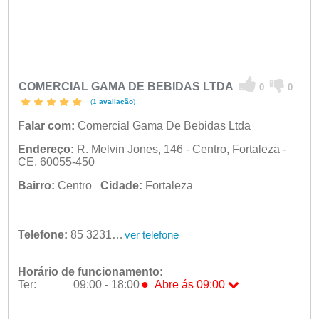
COMERCIAL GAMA DE BEBIDAS LTDA
0
0
(1
avaliação
)
Falar com:
Comercial Gama De Bebidas Ltda
Endereço:
R. Melvin Jones, 146 - Centro, Fortaleza -
CE, 60055-450
Bairro:
Centro
Cidade:
Fortaleza
Telefone:
85 3231-2087
ver telefone
Horário de funcionamento:
●
Ter:
09:00 - 18:00
Abre ás 09:00
Seg:
09:00 - 18:00
●
Ter:
09:00 - 18:00
Abre ás 09:00