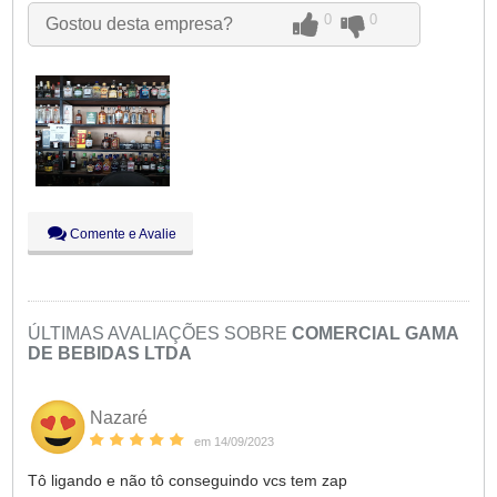
Qua:
09:00 - 18:00
0
0
Gostou desta empresa?
Qui:
09:00 - 18:00
Sex:
09:00 - 18:00
Sáb:
Fechado
Dom:
Fechado
Comente e Avalie
ÚLTIMAS AVALIAÇÕES SOBRE
COMERCIAL GAMA
DE BEBIDAS LTDA
Nazaré
em 14/09/2023
Tô ligando e não tô conseguindo vcs tem zap