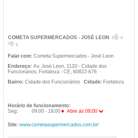
COMETA SUPERMERCADOS - JOSÉ LEON
0
0
Falar com:
Cometa Supermercados - José Leon
Endereço:
Av. José Leon, 1120 - Cidade dos
Funcionários, Fortaleza - CE, 60822-676
Bairro:
Cidade dos Funcionários
Cidade:
Fortaleza
Horário de funcionamento:
●
Seg:
09:00 - 18:00
Abre ás 09:00
●
Seg:
09:00 - 18:00
Abre ás 09:00
Ter:
Site:
www.cometasupermercados.com.br/
09:00 - 18:00
Qua:
09:00 - 18:00
Qui:
09:00 - 18:00