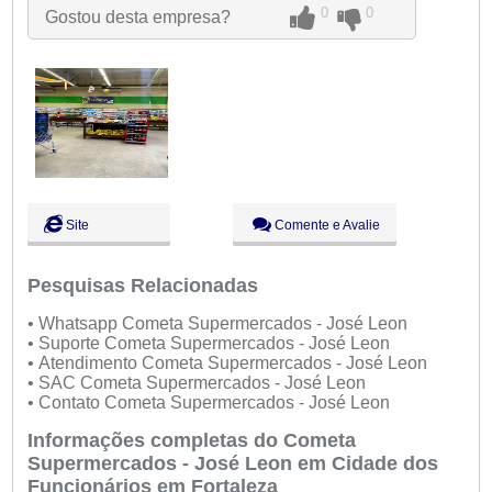
Sex:
09:00 - 18:00
0
0
Gostou desta empresa?
Sáb:
Fechado
Dom:
Fechado
Site
Comente e Avalie
Pesquisas Relacionadas
• Whatsapp Cometa Supermercados - José Leon
• Suporte Cometa Supermercados - José Leon
• Atendimento Cometa Supermercados - José Leon
• SAC Cometa Supermercados - José Leon
• Contato Cometa Supermercados - José Leon
Informações completas do Cometa
Supermercados - José Leon em Cidade dos
Funcionários em Fortaleza