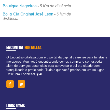
Boutique Negreiros
-
5 Km de distância
Boi & Cia Original José Leon
-
6 Km de
distância
ENCONTRA
FORTALEZA
O EncontraFortaleza.com é o portal da capital cearense para turistas e
moradores. Aqui você encontra onde comer, comprar e se hospedar,
além de serviços essenciais para aproveitar o sol e a cidade com
tranquilidade e praticidade. Tudo o que você precisa em um só lugar.
Descubra Fortaleza! ☀️🌊
Links Utéis