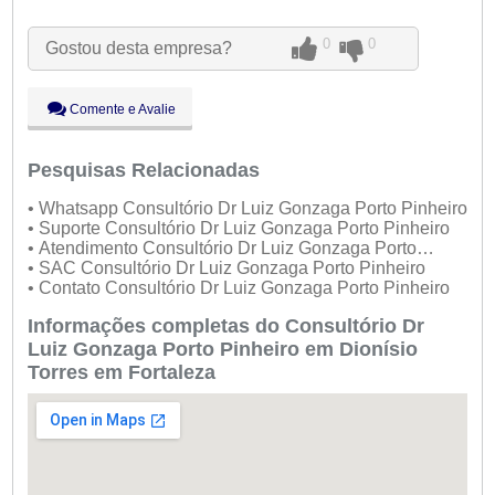
Ter:
09:00 - 18:00
Qua:
09:00 - 18:00
0
0
Gostou desta empresa?
Qui:
09:00 - 18:00
Sex:
09:00 - 18:00
Sáb:
Fechado
Comente e Avalie
Dom:
Fechado
Pesquisas Relacionadas
• Whatsapp Consultório Dr Luiz Gonzaga Porto Pinheiro
• Suporte Consultório Dr Luiz Gonzaga Porto Pinheiro
• Atendimento Consultório Dr Luiz Gonzaga Porto
Pinheiro
• SAC Consultório Dr Luiz Gonzaga Porto Pinheiro
• Contato Consultório Dr Luiz Gonzaga Porto Pinheiro
Informações completas do Consultório Dr
Luiz Gonzaga Porto Pinheiro em Dionísio
Torres em Fortaleza