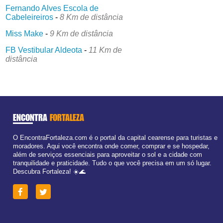
Fernando Alves Escola de
Cabeleireiros
-
8 Km de distância
Miss Make
-
9 Km de distância
FB Vestibular Aldeota
-
11 Km de
distância
ENCONTRA
FORTALEZA
O EncontraFortaleza.com é o portal da capital cearense para turistas e
moradores. Aqui você encontra onde comer, comprar e se hospedar,
além de serviços essenciais para aproveitar o sol e a cidade com
tranquilidade e praticidade. Tudo o que você precisa em um só lugar.
Descubra Fortaleza! ☀️🌊