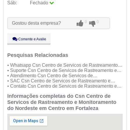
Sáb:
Fechado
Seg:
09:00 - 18:00
Ter:
09:00 - 18:00
Qua:
09:00 - 18:00
0
0
Gostou desta empresa?
Qui:
09:00 - 18:00
Sex:
09:00 - 18:00
Sáb:
Fechado
Comente e Avalie
Dom:
Fechado
Pesquisas Relacionadas
• Whatsapp Csn Centro de Servicos de Rastreamento e
Monitoramento do Nordeste
• Suporte Csn Centro de Servicos de Rastreamento e
Monitoramento do Nordeste
• Atendimento Csn Centro de Servicos de
Rastreamento e Monitoramento do Nordeste
• SAC Csn Centro de Servicos de Rastreamento e
Monitoramento do Nordeste
• Contato Csn Centro de Servicos de Rastreamento e
Monitoramento do Nordeste
Informações completas do Csn Centro de
Servicos de Rastreamento e Monitoramento
do Nordeste em Centro em Fortaleza