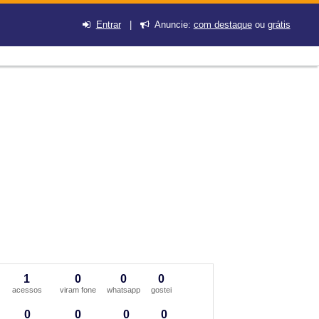
Entrar
|
Anuncie:
com destaque
ou
grátis
1
0
0
0
acessos
viram fone
whatsapp
gostei
0
0
0
0