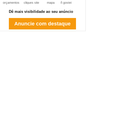
orçamentos
cliques site
mapa
ñ gostei
Dê mais visibilidade ao seu anúncio
Anuncie com destaque