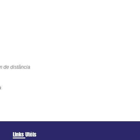
m de distância
a
Links Utéis