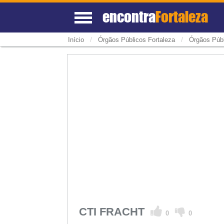
encontra
Fortaleza
/
/
Início
Órgãos Públicos Fortaleza
Órgãos Públ
CTI FRACHT
0
0