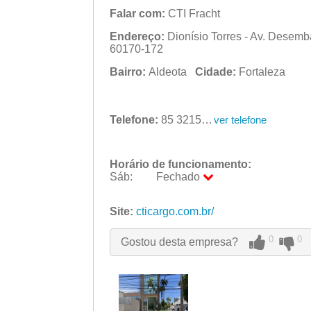
Falar com:
CTI Fracht
Endereço:
Dionísio Torres - Av. Desemba
60170-172
Bairro:
Aldeota
Cidade:
Fortaleza
Telefone:
85 3215-4300
ver telefone
Horário de funcionamento:
Sáb:
Fechado
Seg:
09:00 - 18:00
Ter:
Site:
cticargo.com.br/
09:00 - 18:00
Qua:
09:00 - 18:00
Qui:
09:00 - 18:00
0
0
Gostou desta empresa?
Sex:
09:00 - 18:00
Sáb:
Fechado
Dom:
Fechado