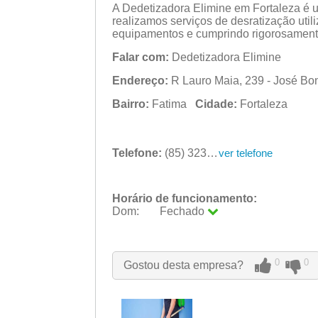
A Dedetizadora Elimine em Fortaleza é 
realizamos serviços de desratização uti
equipamentos e cumprindo rigorosamente
Falar com:
Dedetizadora Elimine
Endereço:
R Lauro Maia, 239 - José Boni
Bairro:
Fatima
Cidade:
Fortaleza
Telefone:
(85) 3231-8209
ver telefone
Horário de funcionamento:
Dom:
Fechado
Seg:
09:00 - 18:00
Ter:
09:00 - 18:00
Qua:
09:00 - 18:00
0
0
Gostou desta empresa?
Qui:
09:00 - 18:00
Sex:
09:00 - 18:00
Sáb:
Fechado
Dom:
Fechado