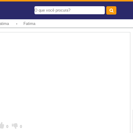
-
atima
Fatima
0
0