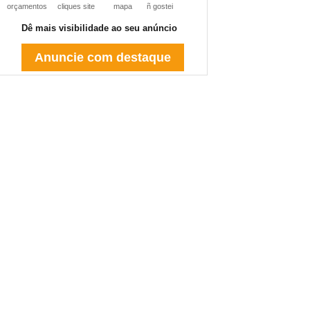
orçamentos
cliques site
mapa
ñ gostei
Dê mais visibilidade ao seu anúncio
Anuncie com destaque