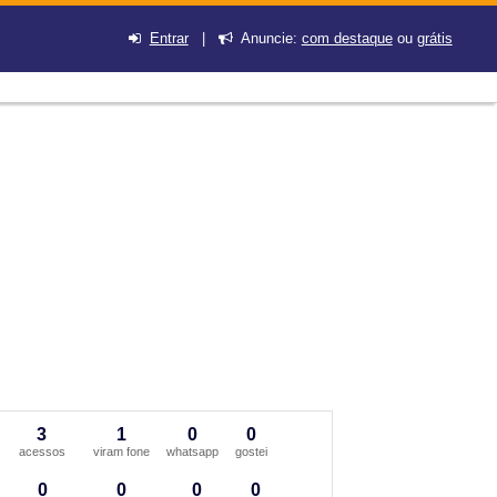
Entrar
|
Anuncie:
com destaque
ou
grátis
3
1
0
0
acessos
viram fone
whatsapp
gostei
0
0
0
0