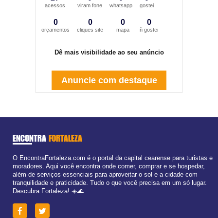
acessos
viram fone
whatsapp
gostei
0
0
0
0
orçamentos
cliques site
mapa
ñ gostei
Dê mais visibilidade ao seu anúncio
Anuncie com destaque
ENCONTRA
FORTALEZA
O EncontraFortaleza.com é o portal da capital cearense para turistas e
moradores. Aqui você encontra onde comer, comprar e se hospedar,
além de serviços essenciais para aproveitar o sol e a cidade com
tranquilidade e praticidade. Tudo o que você precisa em um só lugar.
Descubra Fortaleza! ☀️🌊