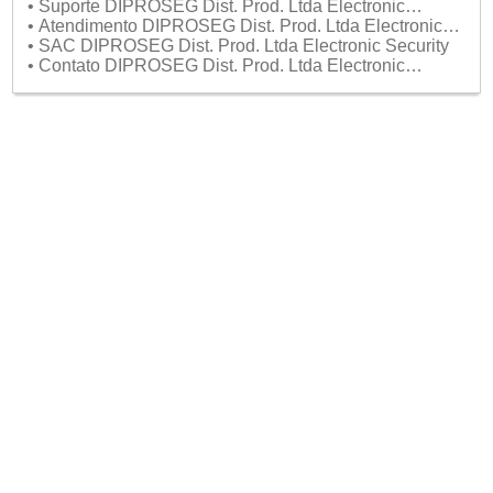
Security
• Suporte DIPROSEG Dist. Prod. Ltda Electronic
Security
• Atendimento DIPROSEG Dist. Prod. Ltda Electronic
Security
• SAC DIPROSEG Dist. Prod. Ltda Electronic Security
• Contato DIPROSEG Dist. Prod. Ltda Electronic
Security