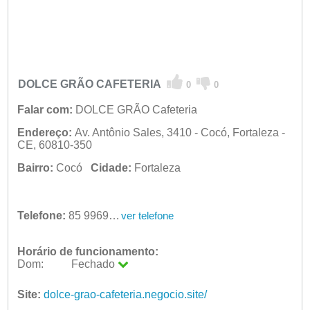
DOLCE GRÃO CAFETERIA
0
0
Falar com:
DOLCE GRÃO Cafeteria
Endereço:
Av. Antônio Sales, 3410 - Cocó, Fortaleza -
CE, 60810-350
Bairro:
Cocó
Cidade:
Fortaleza
Telefone:
85 99696-3910
ver telefone
Horário de funcionamento:
Dom:
Fechado
Seg:
09:00 - 18:00
Ter:
Site:
dolce-grao-cafeteria.negocio.site/
09:00 - 18:00
Qua:
09:00 - 18:00