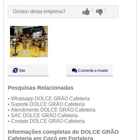
Qui:
09:00 - 18:00
Sex:
09:00 - 18:00
0
0
Gostou desta empresa?
Sáb:
Fechado
Dom:
Fechado
Site
Comente e Avalie
Pesquisas Relacionadas
• Whatsapp DOLCE GRÃO Cafeteria
• Suporte DOLCE GRÃO Cafeteria
• Atendimento DOLCE GRÃO Cafeteria
• SAC DOLCE GRÃO Cafeteria
• Contato DOLCE GRÃO Cafeteria
Informações completas do DOLCE GRÃO
Cafeteria em Cocó em Fortaleza