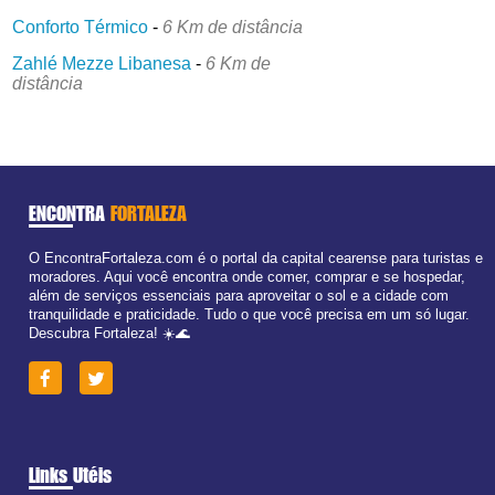
Conforto Térmico
-
6 Km de distância
Zahlé Mezze Libanesa
-
6 Km de
distância
ENCONTRA
FORTALEZA
O EncontraFortaleza.com é o portal da capital cearense para turistas e
moradores. Aqui você encontra onde comer, comprar e se hospedar,
além de serviços essenciais para aproveitar o sol e a cidade com
tranquilidade e praticidade. Tudo o que você precisa em um só lugar.
Descubra Fortaleza! ☀️🌊
Links Utéis