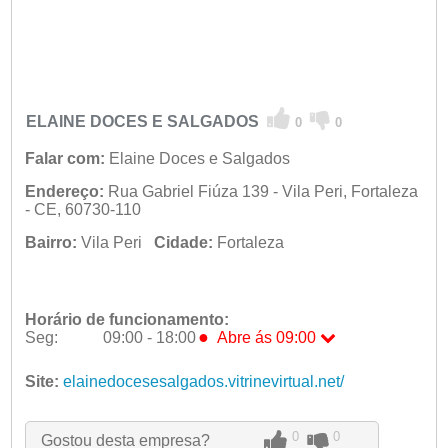
ELAINE DOCES E SALGADOS
0
0
Falar com:
Elaine Doces e Salgados
Endereço:
Rua Gabriel Fiúza 139 - Vila Peri, Fortaleza
- CE, 60730-110
Bairro:
Vila Peri
Cidade:
Fortaleza
Horário de funcionamento:
●
Seg:
09:00 - 18:00
Abre ás 09:00
●
Seg:
09:00 - 18:00
Abre ás 09:00
Ter:
Site:
elainedocesesalgados.vitrinevirtual.net/
09:00 - 18:00
Qua:
09:00 - 18:00
Qui:
09:00 - 18:00
Sex:
09:00 - 18:00
0
0
Gostou desta empresa?