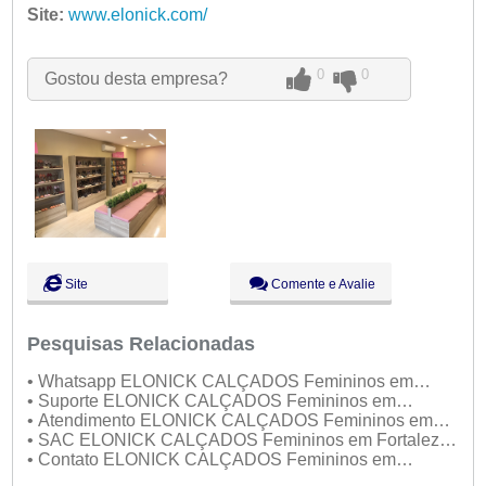
Ter:
Site:
www.elonick.com/
09:00 - 18:00
Qua:
09:00 - 18:00
Qui:
09:00 - 18:00
Sex:
09:00 - 18:00
Aberto
agora
0
0
Gostou desta empresa?
Sáb:
Fechado
Dom:
Fechado
Site
Comente e Avalie
Pesquisas Relacionadas
• Whatsapp ELONICK CALÇADOS Femininos em
Fortaleza no Atacado
• Suporte ELONICK CALÇADOS Femininos em
Fortaleza no Atacado
• Atendimento ELONICK CALÇADOS Femininos em
Fortaleza no Atacado
• SAC ELONICK CALÇADOS Femininos em Fortaleza
no Atacado
• Contato ELONICK CALÇADOS Femininos em
Fortaleza no Atacado