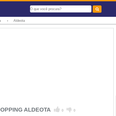
-
a
Aldeota
HOPPING ALDEOTA
0
0