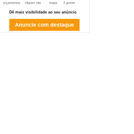
orçamentos
cliques site
mapa
ñ gostei
Dê mais visibilidade ao seu anúncio
Anuncie com destaque