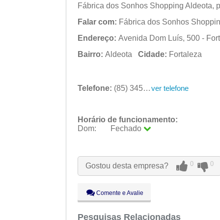
Fábrica dos Sonhos Shopping Aldeota, pa
Falar com:
Fábrica dos Sonhos Shoppin
Endereço:
Avenida Dom Luís, 500 - Fort
Bairro:
Aldeota
Cidade:
Fortaleza
Telefone:
(85) 3458-1237
ver telefone
Horário de funcionamento:
Dom:
Fechado
Seg:
09:00 - 18:00
Ter:
09:00 - 18:00
Qua:
09:00 - 18:00
0
0
Gostou desta empresa?
Qui:
09:00 - 18:00
Sex:
09:00 - 18:00
Sáb:
Fechado
Comente e Avalie
Dom:
Fechado
Pesquisas Relacionadas