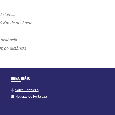
distância
0 Km de distância
 distância
m de distância
Links Utéis
Sobre Fortaleza
Noticias de Fortaleza