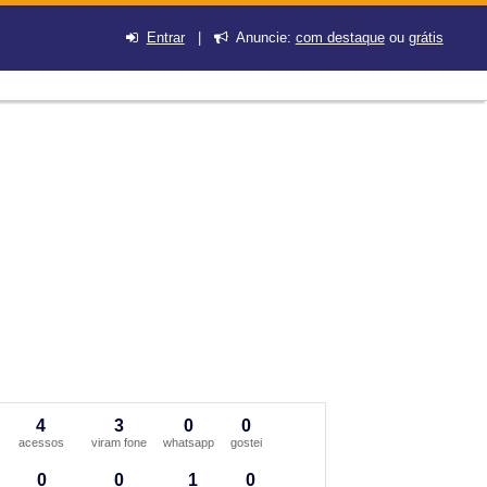
Entrar
|
Anuncie:
com destaque
ou
grátis
4
3
0
0
acessos
viram fone
whatsapp
gostei
0
0
1
0