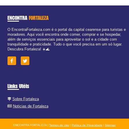
ENCONTRA
FORTALEZA
O EncontraFortaleza.com é o portal da capital cearense para turistas e
moradores. Aqui você encontra onde comer, comprar e se hospedar,
além de serviços essenciais para aproveitar o sol e a cidade com
tranquilidade e praticidade. Tudo o que você precisa em um só lugar.
Descubra Fortaleza! ☀️🌊
Links Utéis
Sobre Fortaleza
Noticias de Fortaleza
ENCONTRA FORTALEZA |
Termos de Uso
|
Política de Privacidade
|
Sitemap