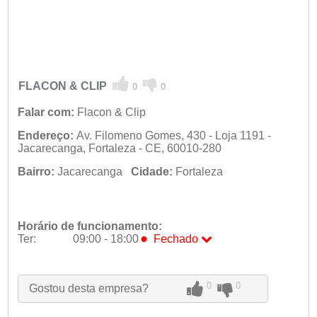
FLACON & CLIP
0
0
Falar com:
Flacon & Clip
Endereço:
Av. Filomeno Gomes, 430 - Loja 1191 -
Jacarecanga, Fortaleza - CE, 60010-280
Bairro:
Jacarecanga
Cidade:
Fortaleza
Horário de funcionamento:
●
Ter:
09:00 - 18:00
Fechado
Seg:
09:00 - 18:00
●
Ter:
09:00 - 18:00
Fechado
Qua:
09:00 - 18:00
0
0
Gostou desta empresa?
Qui:
09:00 - 18:00
Sex:
09:00 - 18:00