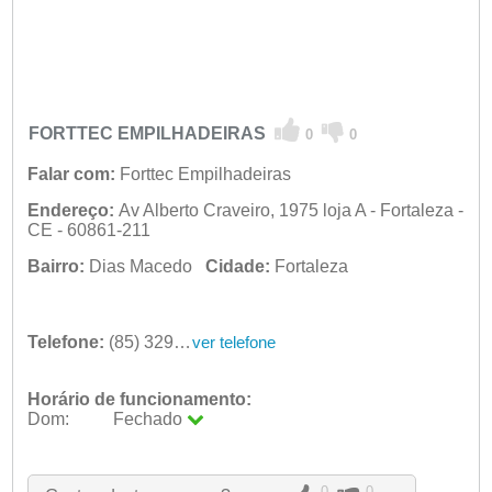
FORTTEC EMPILHADEIRAS
0
0
Falar com:
Forttec Empilhadeiras
Endereço:
Av Alberto Craveiro, 1975 loja A - Fortaleza -
CE - 60861-211
Bairro:
Dias Macedo
Cidade:
Fortaleza
Telefone:
(85) 3295-2805
ver telefone
Horário de funcionamento:
Dom:
Fechado
Seg:
09:00 - 18:00
Ter:
09:00 - 18:00
Qua:
09:00 - 18:00
0
0