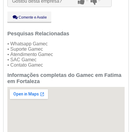
Gostou desta empresa?
Qui:
09:00 - 18:00
Sex:
09:00 - 18:00
Sáb:
Fechado
Comente e Avalie
Dom:
Fechado
Pesquisas Relacionadas
• Whatsapp Gamec
• Suporte Gamec
• Atendimento Gamec
• SAC Gamec
• Contato Gamec
Informações completas do Gamec em Fatima
em Fortaleza