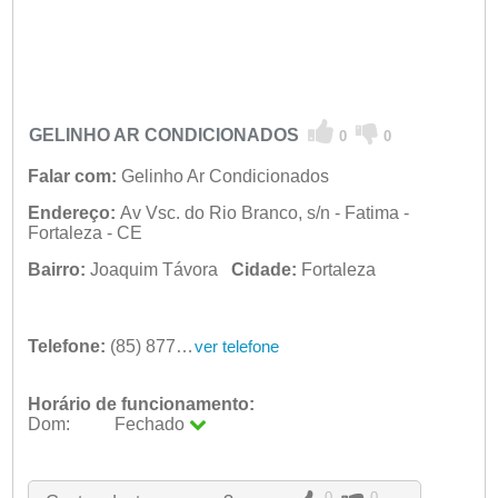
GELINHO AR CONDICIONADOS
0
0
Falar com:
Gelinho Ar Condicionados
Endereço:
Av Vsc. do Rio Branco, s/n - Fatima -
Fortaleza - CE
Bairro:
Joaquim Távora
Cidade:
Fortaleza
Telefone:
(85) 8778-7362
ver telefone
Horário de funcionamento:
Dom:
Fechado
Seg:
09:00 - 18:00
Ter:
09:00 - 18:00
Qua:
09:00 - 18:00
0
0