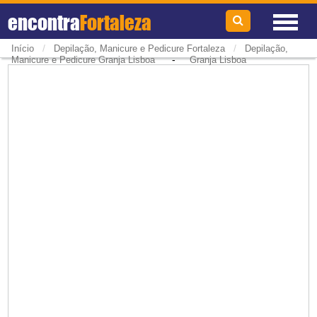
encontra
Fortaleza
/
/
Início
Depilação, Manicure e Pedicure Fortaleza
Depilação,
-
Manicure e Pedicure Granja Lisboa
Granja Lisboa