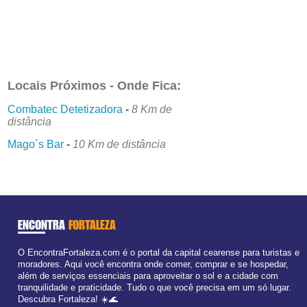
Locais Próximos - Onde Fica:
Combatec Detetizadora
-
8 Km de
distância
Mago´s Bar
-
10 Km de distância
ENCONTRA
FORTALEZA
O EncontraFortaleza.com é o portal da capital cearense para turistas e
moradores. Aqui você encontra onde comer, comprar e se hospedar,
além de serviços essenciais para aproveitar o sol e a cidade com
tranquilidade e praticidade. Tudo o que você precisa em um só lugar.
Descubra Fortaleza! ☀️🌊