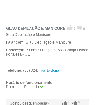
GLAU DEPILAÇÃO E MANICURE
0
0
Glau Depilação e Manicure
Falar com:
Glau Depilação e Manicure
Endereço:
R Oscar França, 3953 - Granja Lisboa -
Fortaleza - CE
Telefone:
(85) 3245-4852
ver telefone
Horário de funcionamento:
Dom:
Fechado
Seg:
09:00 - 18:00
Ter:
09:00 - 18:00
Qua:
09:00 - 18:00
0
0
Gostou desta empresa?