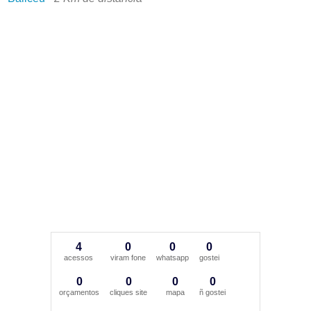
4
0
0
0
acessos
viram fone
whatsapp
gostei
0
0
0
0
orçamentos
cliques site
mapa
ñ gostei