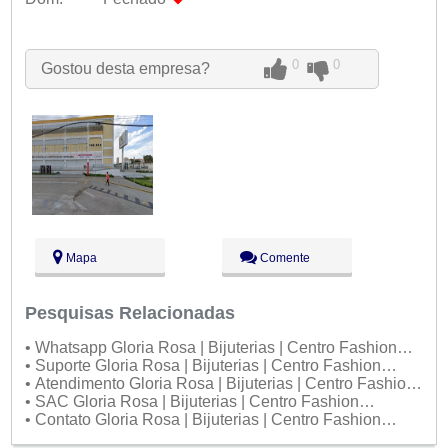
Seg:
09:00 - 18:00
Ter:
09:00 - 18:00
Qua:
09:00 - 18:00
0
0
Gostou desta empresa?
Qui:
09:00 - 18:00
Sex:
09:00 - 18:00
Sáb:
Fechado
Dom:
Fechado
Mapa
Comente
Pesquisas Relacionadas
• Whatsapp Gloria Rosa | Bijuterias | Centro Fashion
Fortaleza
• Suporte Gloria Rosa | Bijuterias | Centro Fashion
Fortaleza
• Atendimento Gloria Rosa | Bijuterias | Centro Fashion
Fortaleza
• SAC Gloria Rosa | Bijuterias | Centro Fashion
Fortaleza
• Contato Gloria Rosa | Bijuterias | Centro Fashion
Fortaleza