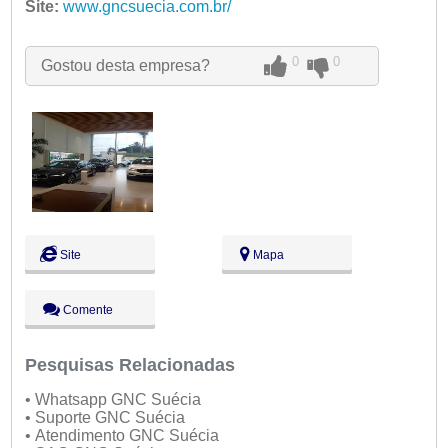
Ter:
Site:
www.gncsuecia.com.br/
09:00 - 18:00
Qua:
09:00 - 18:00
Qui:
09:00 - 18:00
Sex:
09:00 - 18:00
0
0
Gostou desta empresa?
Sáb:
Fechado
Dom:
Fechado
Site
Mapa
Comente
Pesquisas Relacionadas
• Whatsapp GNC Suécia
• Suporte GNC Suécia
• Atendimento GNC Suécia