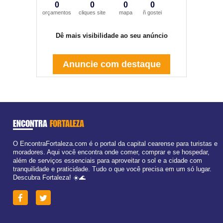
0
0
0
0
orçamentos
cliques site
mapa
ñ gostei
Dê mais visibilidade ao seu anúncio
Anuncie com destaque
ENCONTRA
FORTALEZA
O EncontraFortaleza.com é o portal da capital cearense para turistas e
moradores. Aqui você encontra onde comer, comprar e se hospedar,
além de serviços essenciais para aproveitar o sol e a cidade com
tranquilidade e praticidade. Tudo o que você precisa em um só lugar.
Descubra Fortaleza! ☀️🌊