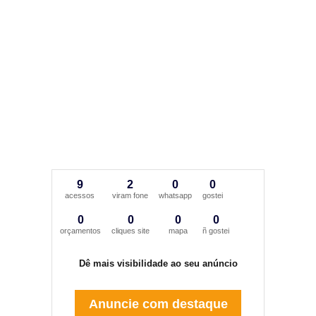
9
2
0
0
acessos
viram fone
whatsapp
gostei
0
0
0
0
orçamentos
cliques site
mapa
ñ gostei
Dê mais visibilidade ao seu anúncio
Anuncie com destaque