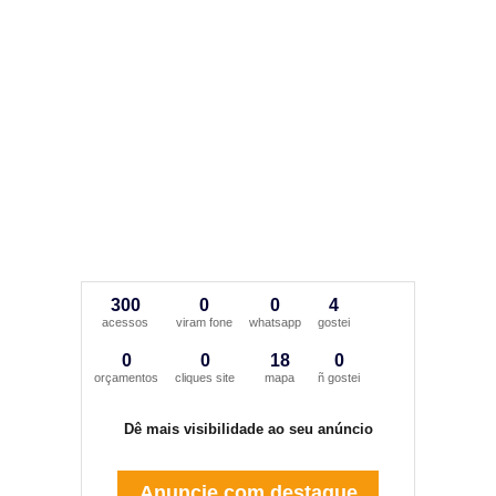
300
0
0
4
acessos
viram fone
whatsapp
gostei
0
0
18
0
orçamentos
cliques site
mapa
ñ gostei
Dê mais visibilidade ao seu anúncio
Anuncie com destaque