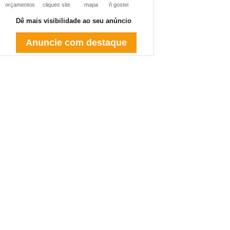
orçamentos
cliques site
mapa
ñ gostei
Dê mais visibilidade ao seu anúncio
Anuncie com destaque