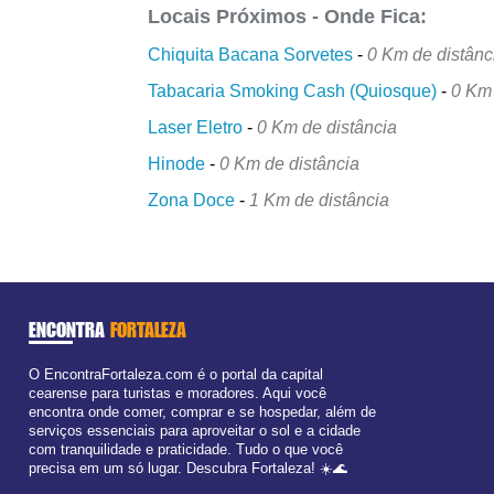
Locais Próximos - Onde Fica:
Chiquita Bacana Sorvetes
-
0 Km de distânc
Tabacaria Smoking Cash (Quiosque)
-
0 Km 
Laser Eletro
-
0 Km de distância
Hinode
-
0 Km de distância
Zona Doce
-
1 Km de distância
ENCONTRA
FORTALEZA
O EncontraFortaleza.com é o portal da capital
cearense para turistas e moradores. Aqui você
encontra onde comer, comprar e se hospedar, além de
serviços essenciais para aproveitar o sol e a cidade
com tranquilidade e praticidade. Tudo o que você
precisa em um só lugar. Descubra Fortaleza! ☀️🌊