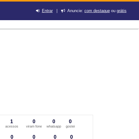
Entrar
|
Anuncie:
com destaque
ou
grátis
1
0
0
0
acessos
viram fone
whatsapp
gostei
0
0
0
0