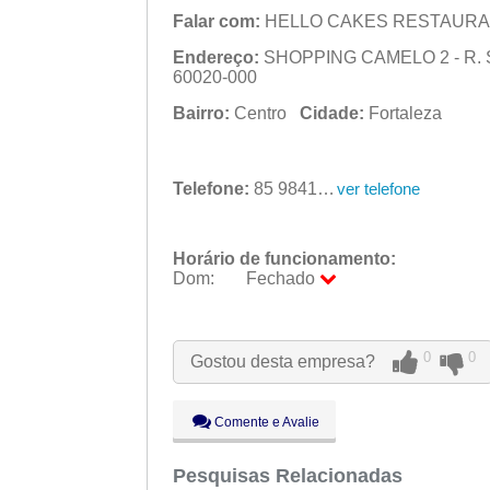
Falar com:
HELLO CAKES RESTAURA
Endereço:
SHOPPING CAMELO 2 - R. Sen
60020-000
Bairro:
Centro
Cidade:
Fortaleza
Telefone:
85 98413-8688
ver telefone
Horário de funcionamento:
Dom:
Fechado
Seg:
09:00 - 18:00
Ter:
09:00 - 18:00
Qua:
09:00 - 18:00
0
0
Gostou desta empresa?
Qui:
09:00 - 18:00
Sex:
09:00 - 18:00
Sáb:
Fechado
Comente e Avalie
Dom:
Fechado
Pesquisas Relacionadas