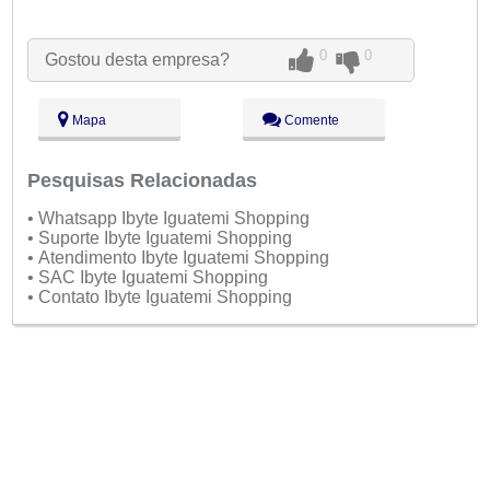
Seg:
09:00 - 18:00
Ter:
09:00 - 18:00
Qua:
09:00 - 18:00
0
0
Gostou desta empresa?
Qui:
09:00 - 18:00
Sex:
09:00 - 18:00
Aberto
agora
Sáb:
Fechado
Mapa
Comente
Dom:
Fechado
Pesquisas Relacionadas
• Whatsapp Ibyte Iguatemi Shopping
• Suporte Ibyte Iguatemi Shopping
• Atendimento Ibyte Iguatemi Shopping
• SAC Ibyte Iguatemi Shopping
• Contato Ibyte Iguatemi Shopping