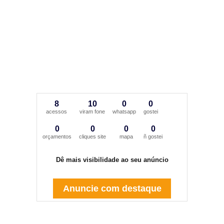
8
10
0
0
acessos
viram fone
whatsapp
gostei
0
0
0
0
orçamentos
cliques site
mapa
ñ gostei
Dê mais visibilidade ao seu anúncio
Anuncie com destaque