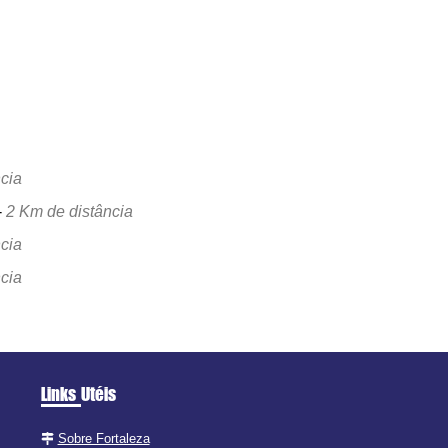
cia
-
2 Km de distância
cia
cia
Links Utéis
Sobre Fortaleza