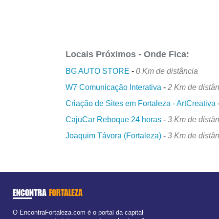
Locais Próximos - Onde Fica:
BG AUTO STORE
-
0 Km de distância
W7 Comunicação Interativa
-
2 Km de distân
Criação de Sites em Fortaleza - ArtCreativa
CajuCar Reboque 24 horas
-
3 Km de distân
Joaquim Távora (Fortaleza)
-
3 Km de distân
ENCONTRA
FORTALEZA
O EncontraFortaleza.com é o portal da capital