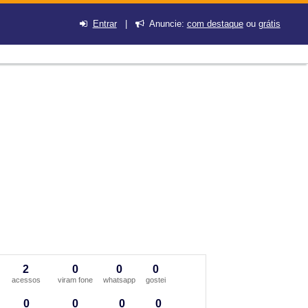
Entrar
|
Anuncie:
com destaque
ou
grátis
2
0
0
0
acessos
viram fone
whatsapp
gostei
0
0
0
0