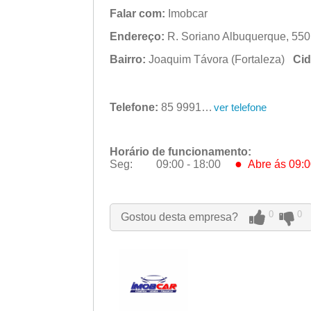
Falar com:
Imobcar
Endereço:
R. Soriano Albuquerque, 550 
Bairro:
Joaquim Távora (Fortaleza)
Cid
Telefone:
85 99914-4247
ver telefone
Horário de funcionamento:
●
Seg:
09:00 - 18:00
Abre ás 09:0
●
Seg:
09:00 - 18:00
Abre ás 09:0
Ter:
09:00 - 18:00
Qua:
09:00 - 18:00
0
0
Gostou desta empresa?
Qui:
09:00 - 18:00
Sex:
09:00 - 18:00
Sáb:
Fechado
Dom:
Fechado