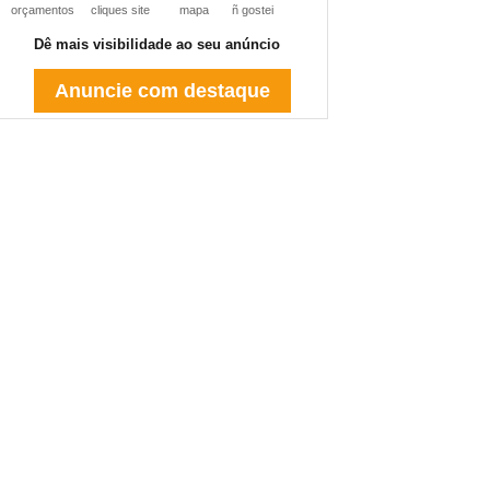
orçamentos
cliques site
mapa
ñ gostei
Dê mais visibilidade ao seu anúncio
Anuncie com destaque