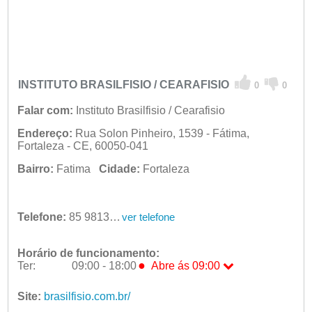
INSTITUTO BRASILFISIO / CEARAFISIO
0
0
Falar com:
Instituto Brasilfisio / Cearafisio
Endereço:
Rua Solon Pinheiro, 1539 - Fátima,
Fortaleza - CE, 60050-041
Bairro:
Fatima
Cidade:
Fortaleza
Telefone:
85 98130-2530
ver telefone
Horário de funcionamento:
●
Ter:
09:00 - 18:00
Abre ás 09:00
Seg:
09:00 - 18:00
●
Ter:
Site:
brasilfisio.com.br/
09:00 - 18:00
Abre ás 09:00
Qua:
09:00 - 18:00