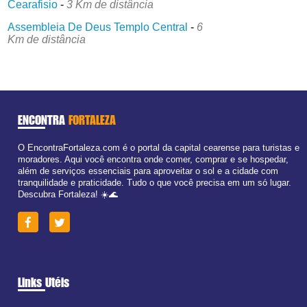
Cearafisio
-
3 Km de distância
Assembleia De Deus Templo Central
-
6
Km de distância
ENCONTRA
FORTALEZA
O EncontraFortaleza.com é o portal da capital cearense para turistas e
moradores. Aqui você encontra onde comer, comprar e se hospedar,
além de serviços essenciais para aproveitar o sol e a cidade com
tranquilidade e praticidade. Tudo o que você precisa em um só lugar.
Descubra Fortaleza! ☀️🌊
Links Utéis