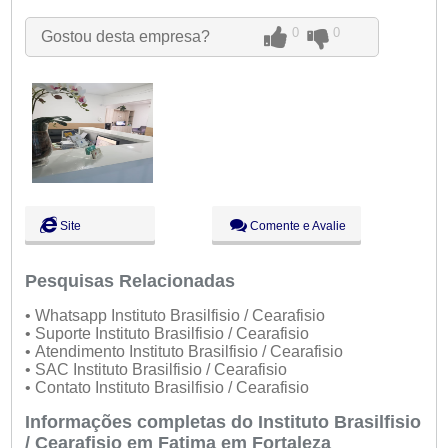
Qui:
09:00 - 18:00
Sex:
09:00 - 18:00
0
0
Gostou desta empresa?
Sáb:
Fechado
Dom:
Fechado
Site
Comente e Avalie
Pesquisas Relacionadas
• Whatsapp Instituto Brasilfisio / Cearafisio
• Suporte Instituto Brasilfisio / Cearafisio
• Atendimento Instituto Brasilfisio / Cearafisio
• SAC Instituto Brasilfisio / Cearafisio
• Contato Instituto Brasilfisio / Cearafisio
Informações completas do Instituto Brasilfisio
/ Cearafisio em Fatima em Fortaleza