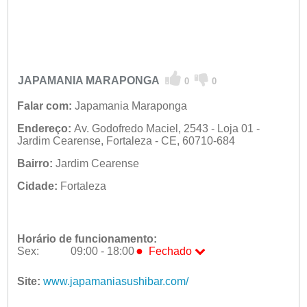
JAPAMANIA MARAPONGA
0
0
Falar com:
Japamania Maraponga
Endereço:
Av. Godofredo Maciel, 2543 - Loja 01 -
Jardim Cearense, Fortaleza - CE, 60710-684
Bairro:
Jardim Cearense
Cidade:
Fortaleza
Horário de funcionamento:
●
Sex:
09:00 - 18:00
Fechado
Seg:
09:00 - 18:00
Ter:
Site:
www.japamaniasushibar.com/
09:00 - 18:00
Qua:
09:00 - 18:00
Qui:
09:00 - 18:00