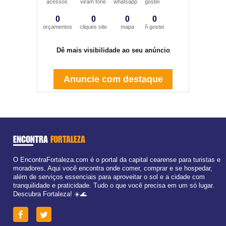
acessos
viram fone
whatsapp
gostei
0
0
0
0
orçamentos
cliques site
mapa
ñ gostei
Dê mais visibilidade ao seu anúncio
Anuncie com destaque
ENCONTRA
FORTALEZA
O EncontraFortaleza.com é o portal da capital cearense para turistas e
moradores. Aqui você encontra onde comer, comprar e se hospedar,
além de serviços essenciais para aproveitar o sol e a cidade com
tranquilidade e praticidade. Tudo o que você precisa em um só lugar.
Descubra Fortaleza! ☀️🌊