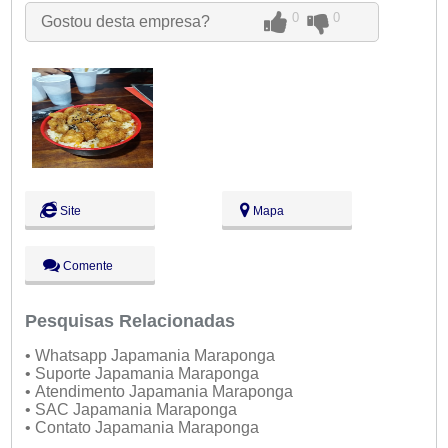
●
Sex:
09:00 - 18:00
Fechado
0
0
Gostou desta empresa?
Sáb:
Fechado
Dom:
Fechado
Site
Mapa
Comente
Pesquisas Relacionadas
• Whatsapp Japamania Maraponga
• Suporte Japamania Maraponga
• Atendimento Japamania Maraponga
• SAC Japamania Maraponga
• Contato Japamania Maraponga