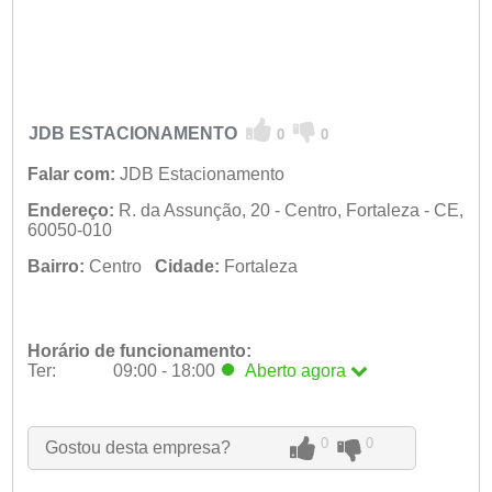
JDB ESTACIONAMENTO
0
0
Falar com:
JDB Estacionamento
Endereço:
R. da Assunção, 20 - Centro, Fortaleza - CE,
60050-010
Bairro:
Centro
Cidade:
Fortaleza
Horário de funcionamento:
Ter:
09:00 - 18:00
Aberto
agora
Seg:
09:00 - 18:00
Ter:
09:00 - 18:00
Aberto
agora
Qua:
09:00 - 18:00
0
0
Gostou desta empresa?
Qui:
09:00 - 18:00
Sex:
09:00 - 18:00