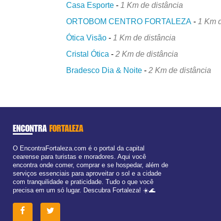
Casa Esporte
-
1 Km de distância
ORTOBOM CENTRO FORTALEZA
-
1 Km d
Ótica Visão
-
1 Km de distância
Cristal Ótica
-
2 Km de distância
Bradesco Dia & Noite
-
2 Km de distância
ENCONTRA
FORTALEZA
O EncontraFortaleza.com é o portal da capital
cearense para turistas e moradores. Aqui você
encontra onde comer, comprar e se hospedar, além de
serviços essenciais para aproveitar o sol e a cidade
com tranquilidade e praticidade. Tudo o que você
precisa em um só lugar. Descubra Fortaleza! ☀️🌊