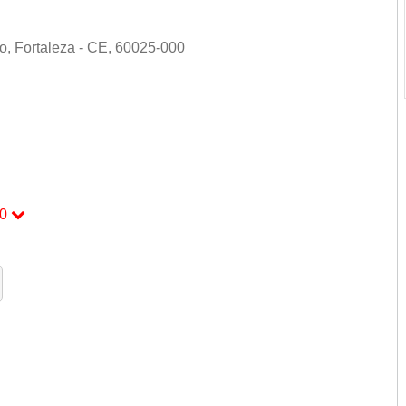
ro, Fortaleza - CE, 60025-000
0
0