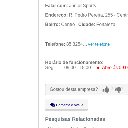
Falar com:
Júnior Sports
Endereço:
R. Pedro Pereira, 255 - Cent
Bairro:
Centro
Cidade:
Fortaleza
Telefone:
85 3254-6655
ver telefone
Horário de funcionamento:
●
Seg:
09:00 - 18:00
Abre ás 09:0
●
Seg:
09:00 - 18:00
Abre ás 09:0
Ter:
09:00 - 18:00
Qua:
09:00 - 18:00
0
0
Gostou desta empresa?
Qui:
09:00 - 18:00
Sex:
09:00 - 18:00
Sáb:
Fechado
Comente e Avalie
Dom:
Fechado
Pesquisas Relacionadas