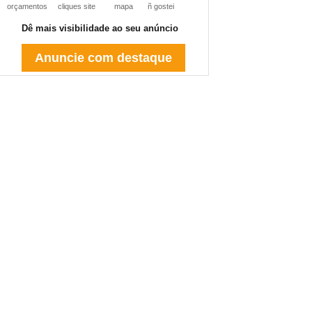
orçamentos
cliques site
mapa
ñ gostei
Dê mais visibilidade ao seu anúncio
Anuncie com destaque