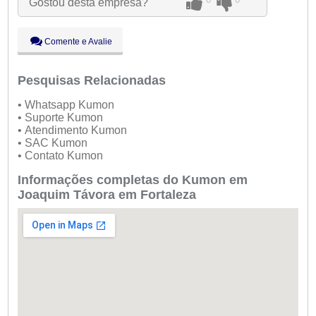
Gostou desta empresa?
Qui:
09:00 - 18:00
Sex:
09:00 - 18:00
Sáb:
Fechado
Comente e Avalie
Dom:
Fechado
Pesquisas Relacionadas
• Whatsapp Kumon
• Suporte Kumon
• Atendimento Kumon
• SAC Kumon
• Contato Kumon
Informações completas do Kumon em
Joaquim Távora em Fortaleza