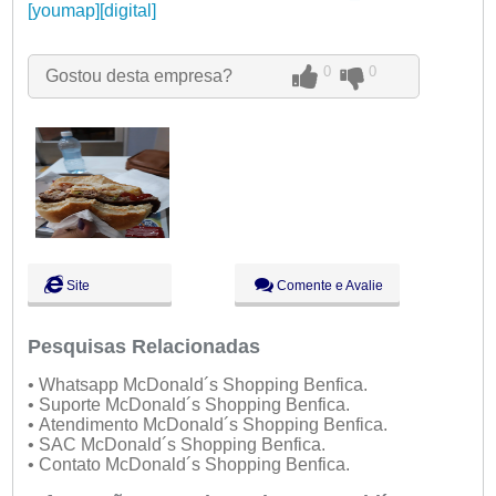
Qui:
[youmap][digital]
09:00 - 18:00
Sex:
09:00 - 18:00
Sáb:
Fechado
Dom:
Fechado
0
0
Gostou desta empresa?
Site
Comente e Avalie
Pesquisas Relacionadas
• Whatsapp McDonald´s Shopping Benfica.
• Suporte McDonald´s Shopping Benfica.
• Atendimento McDonald´s Shopping Benfica.
• SAC McDonald´s Shopping Benfica.
• Contato McDonald´s Shopping Benfica.