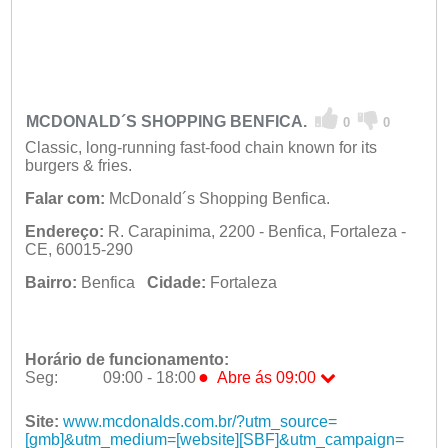
MCDONALD´S SHOPPING BENFICA.
0
0
Classic, long-running fast-food chain known for its
burgers & fries.
Falar com:
McDonald´s Shopping Benfica.
Endereço:
R. Carapinima, 2200 - Benfica, Fortaleza -
CE, 60015-290
Bairro:
Benfica
Cidade:
Fortaleza
Horário de funcionamento:
●
Seg:
09:00 - 18:00
Abre ás 09:00
●
Seg:
09:00 - 18:00
Abre ás 09:00
Ter:
Site:
www.mcdonalds.com.br/?utm_source=
09:00 - 18:00
Qua:
[gmb]&utm_medium=[website][SBF]&utm_campaign=
09:00 - 18:00