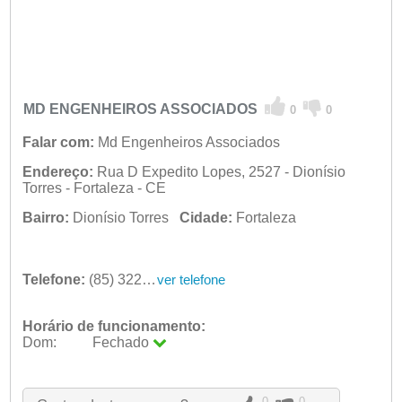
MD ENGENHEIROS ASSOCIADOS
0
0
Falar com:
Md Engenheiros Associados
Endereço:
Rua D Expedito Lopes, 2527 - Dionísio
Torres - Fortaleza - CE
Bairro:
Dionísio Torres
Cidade:
Fortaleza
Telefone:
(85) 3224-8974
ver telefone
Horário de funcionamento:
Dom:
Fechado
Seg:
09:00 - 18:00
Ter:
09:00 - 18:00
Qua:
09:00 - 18:00
0
0