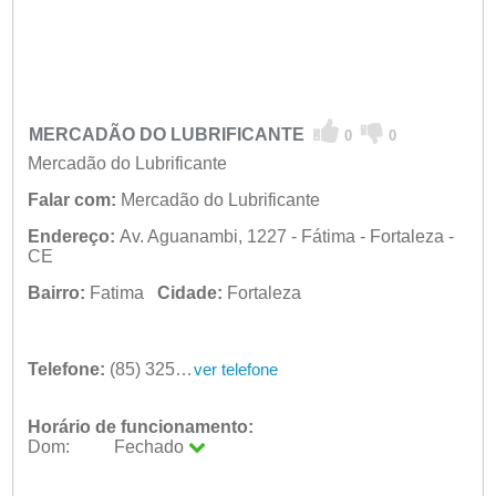
MERCADÃO DO LUBRIFICANTE
0
0
Mercadão do Lubrificante
Falar com:
Mercadão do Lubrificante
Endereço:
Av. Aguanambi, 1227 - Fátima - Fortaleza -
CE
Bairro:
Fatima
Cidade:
Fortaleza
Telefone:
(85) 3254-2755
ver telefone
Horário de funcionamento:
Dom:
Fechado
Seg:
09:00 - 18:00
Ter:
09:00 - 18:00