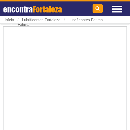
encontra
Fortaleza
/
/
Início
Lubrificantes Fortaleza
Lubrificantes Fatima
-
Fatima